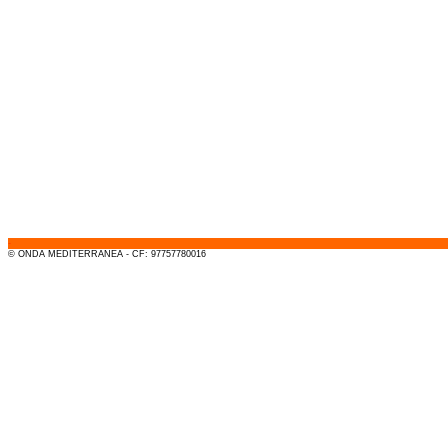
-
© ONDA MEDITERRANEA - CF: 97757780016