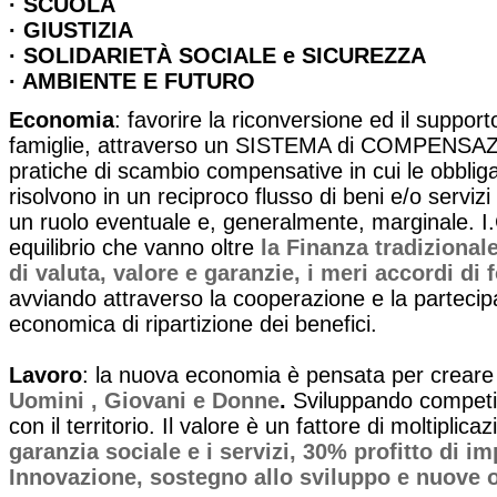
· SCUOLA
· GIUSTIZIA
· SOLIDARIETÀ SOCIALE e SICUREZZA
· AMBIENTE E FUTURO
Economia
: favorire la riconversione ed il support
famiglie, attraverso un SISTEMA di COMPENS
pratiche di scambio compensative in cui le obbligaz
risolvono in un reciproco flusso di beni e/o servi
un ruolo eventuale e, generalmente, marginale. I
equilibrio che vanno oltre
la Finanza tradizional
di valuta, valore e garanzie, i meri accordi di f
avviando attraverso la cooperazione e la parteci
economica di ripartizione dei benefici.
Lavoro
: la nuova economia è pensata per creare
Uomini , Giovani e Donne
.
Sviluppando competiti
con il territorio. Il valore è un fattore di moltiplica
garanzia sociale e i servizi, 30% profitto di i
Innovazione, sostegno allo sviluppo e nuove 